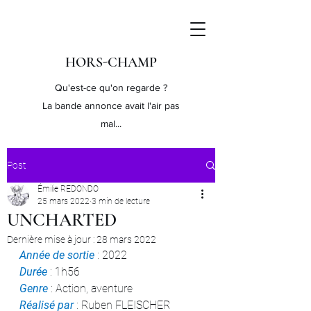
HORS-CHAMP
Qu'est-ce qu'on regarde ?
La bande annonce avait l'air pas
mal...
Post
Émilie REDONDO
25 mars 2022
3 min de lecture
UNCHARTED
Dernière mise à jour :
28 mars 2022
Année de sortie
 : 2022
Durée 
: 1h56
Genre 
: Action, aventure
Réalisé par
 : Ruben FLEISCHER