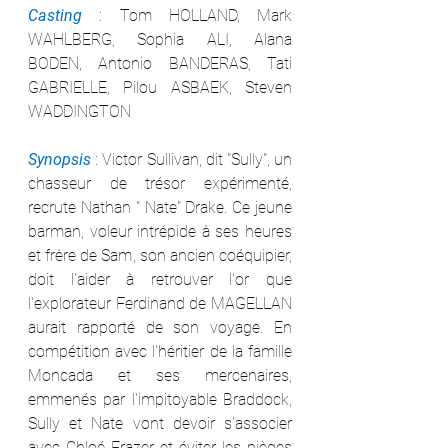
Casting 
: Tom HOLLAND, Mark 
WAHLBERG, Sophia ALI, Alana 
BODEN, Antonio BANDERAS, Tati 
GABRIELLE, Pilou ASBAEK, Steven 
WADDINGTON
Synopsis 
: Victor Sullivan, dit "Sully", un 
chasseur de trésor expérimenté, 
recrute Nathan " Nate" Drake. Ce jeune 
barman, voleur intrépide à ses heures 
et frère de Sam, son ancien coéquipier, 
doit l'aider à retrouver l'or que 
l'explorateur Ferdinand de MAGELLAN 
aurait rapporté de son voyage. En 
compétition avec l'héritier de la famille 
Moncada et ses mercenaires, 
emmenés par l'impitoyable Braddock, 
Sully et Nate vont devoir s'associer 
avec Chloé Frazer et éviter les pièges 