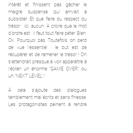
intérêt et finissent pas gâcher le 
maigre suspense qui arrivait à 
subsister. Et que faire du respect du 
trésor : ici, aucun. À croire que le mot 
d'ordre est : il faut tout faire péter. Bien. 
Ok. Pourquoi pas. Toutefois, on perd 
de vue l'essentiel : le but est de 
récupérer et de ramener le trésor ! On 
s'attendrait presque à voir apparaître à 
l'écran un énorme "GAME OVER" ou 
un "NEXT LEVEL" !
À cela s'ajoute des dialogues 
terriblement mal écrits et sans finesse. 
Les protagonistes peinent à rendre 
leur situation crédible et à accrocher le 
spectateur. Même les différents traits 
d'humour tombent magistralement à 
plat le plus souvent, comme un 