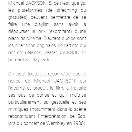
Michael JACKSON. Si ce n'est que ça, 
les plateformes (de streaming ou 
gratuites) peuvent permettre de se 
faire une playlist sans avoir à 
débourser le prix (exorbitant) d'une 
place de cinéma. D'autant que ce sont 
les chansons originales de l'artiste qui 
ont été utilisées, Jaafar JACKSON se 
bornant au playback.
On peut toutefois reconnaître que le 
neveu de Michael JACKSON, qui 
l'incarne et produit le film, a travaillé 
ses pas de danse et qu'il maîtrise 
particulièrement sa gestuelle et ses 
mimiques (notamment dans la scène 
reconstituant l'interprétation de 
Bad
, 
lors du concert de Wembley en 1988). 
De la même façon, le jeune homme a 