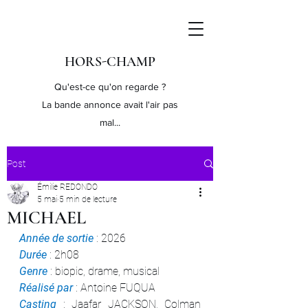
HORS-CHAMP
Qu'est-ce qu'on regarde ?
La bande annonce avait l'air pas
mal...
Post
Émilie REDONDO
5 mai
5 min de lecture
MICHAEL
Année de sortie
 : 2026
Durée 
: 2h08
Genre 
: biopic, drame, musical
Réalisé par
 : Antoine FUQUA
Casting 
: Jaafar JACKSON, Colman 