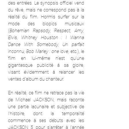
des entrées. Le synopsis officiel vend 
du rêve, mais ne correspond pas à la 
réalité du film. Hormis surfer sur la 
mode des biopics musicaux 
(
Bohemian Rapsody, Respect, Amy, 
Elvis, Whitney Houston : I Wanna 
Dance With Somebody, Un parfait 
inconnu, Bob Marley : one love
, etc.), le 
film en lui-même n'est qu'une 
gigantesque publicité à sa gloire, 
visant évidemment à relancer les 
ventes d'album du chanteur.
En réalité, ce film ne retrace pas la vie 
de Michael JACKSON, mais raconte 
une partie lacunaire et subjective de 
l'histoire, dont la temporalité 
commence à ses débuts avec les 
JACKSON 5 pour s'arrêter à l'année 