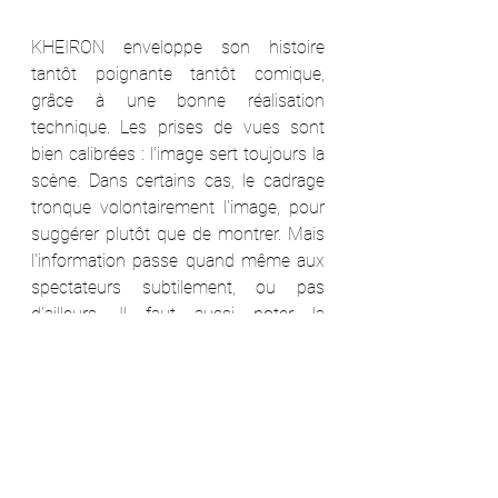
KHEIRON enveloppe son histoire 
tantôt poignante tantôt comique, 
grâce à une bonne réalisation 
technique. Les prises de vues sont 
bien calibrées : l'image sert toujours la 
scène. Dans certains cas, le cadrage 
tronque volontairement l'image, pour 
suggérer plutôt que de montrer. Mais 
l'information passe quand même aux 
spectateurs subtilement, ou pas 
d'ailleurs. Il faut aussi noter la 
judicieuse utilisation du 
champ/contre-champs dans les 
rencontres de certains personnages. 
Le film s'appuie sur une photographie 
lumineuse : que l'on soit dans la salle 