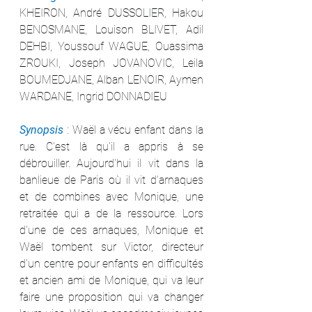
KHEIRON, André DUSSOLIER, Hakou 
BENOSMANE, Louison BLIVET, Adil 
DEHBI, Youssouf WAGUE, Ouassima 
ZROUKI, Joseph JOVANOVIC, Leila 
BOUMEDJANE, Alban LENOIR, Aymen 
WARDANE, Ingrid DONNADIEU
Synopsis 
: Waël a vécu enfant dans la 
rue. C'est là qu'il a appris à se 
débrouiller. Aujourd'hui il vit dans la 
banlieue de Paris où il vit d'arnaques 
et de combines avec Monique, une 
retraitée qui a de la ressource. Lors 
d'une de ces arnaques, Monique et 
Waël tombent sur Victor, directeur 
d'un centre pour enfants en difficultés 
et ancien ami de Monique, qui va leur 
faire une proposition qui va changer 