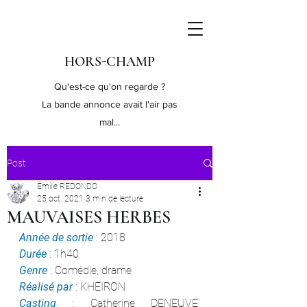
HORS-CHAMP
Qu'est-ce qu'on regarde ?
La bande annonce avait l'air pas
mal...
Post
Émilie REDONDO
25 oct. 2021
3 min de lecture
MAUVAISES HERBES
Année de sortie
 : 2018
Durée 
: 1h40
Genre 
: Comédie, drame
Réalisé par
 : KHEIRON
Casting 
: Catherine DENEUVE, 