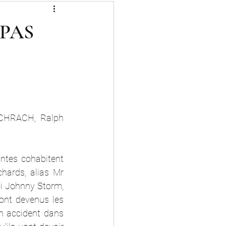
 PAS
CHRACH, Ralph 
antes cohabitent 
ards, alias Mr 
ci Johnny Storm, 
ont devenus les 
n accident dans 