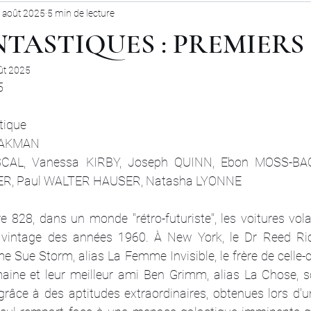
 août 2025
5 min de lecture
NTASTIQUES : PREMIERS
ût 2025
5
stique
SHAKMAN
SCAL, Vanessa KIRBY, Joseph QUINN, Ebon MOSS-BA
ER, Paul WALTER HAUSER, Natasha LYONNE
rre 828, dans un monde "rétro-futuriste", les voitures vol
intage des années 1960. À New York, le Dr Reed Rich
 Sue Storm, alias La Femme Invisible, le frère de celle-
aine et leur meilleur ami Ben Grimm, alias La Chose, s
âce à des aptitudes extraordinaires, obtenues lors d'u