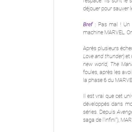
l'espace. Ils sont l
déjouer pour sauver 
Bref 
: Pas mal ! Un 
machine MARVEL. O
Après plusieurs éche
Love and thunder
) et
new world, The Marv
foules, après les avo
la phase 6 du MARV
Il est vrai que cet un
développés dans moul
séries. Depuis 
Aveng
saga de l'infini"), MA