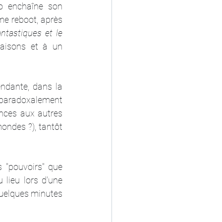
o enchaîne son 
me reboot, après 
ntastiques et le 
aisons et à un 
endante, dans la 
paradoxalement 
ences aux autres 
ondes ?), tantôt 
 "pouvoirs" que 
lieu lors d'une 
quelques minutes 