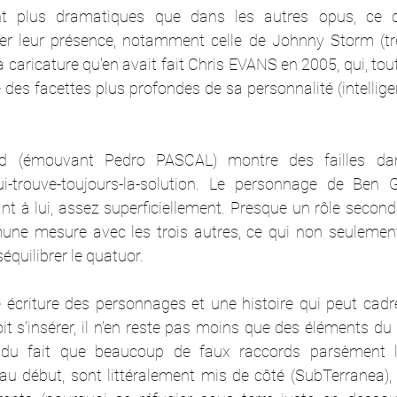
t plus dramatiques que dans les autres opus, ce q
fer leur présence, notamment celle de Johnny Storm (tr
la caricature qu'en avait fait Chris EVANS en 2005, qui, tou
e des facettes plus profondes de sa personnalité (intelligen
 (émouvant Pedro PASCAL) montre des failles da
-qui-trouve-toujours-la-solution. Le personnage de Ben 
ant à lui, assez superficiellement. Presque un rôle secondai
une mesure avec les trois autres, ce qui non seulemen
équilibrer le quatuor.
 écriture des personnages et une histoire qui peut cadrer
oit s'insérer, il n'en reste pas moins que des éléments du
du fait que beaucoup de faux raccords parsèment le 
au début, sont littéralement mis de côté (SubTerranea), e