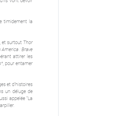
ils vont devoir 
e timidement la 
, et surtout 
Thor 
 America : Brave 
ant attirer les 
s*
, pour entamer 
es et d'histoires 
ns un déluge de 
ussi appelée "La 
rpiller.