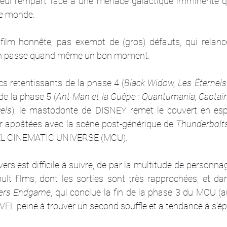
e seul rempart face à une menace galactique imminente qu'
le monde.
film honnête, pas exempt de (gros) défauts, qui relanc
n passe quand même un bon moment.
cs retentissants de la phase 4 (
Black Widow, Les Éternels
 de la phase 5 (
Ant-Man et la Guêpe : Quantumania, Captain
els
), le mastodonte de DISNEY remet le couvert en espér
ir appâtées avec la scène post-générique de 
Thunderbolt
EL CINEMATIC UNIVERSE (MCU).
ivers est difficile à suivre, de par la multitude de personnag
t films, dont les sorties sont très rapprochées, et da
ers Endgame
, qui conclue la fin de la phase 3 du MCU (a
RVEL peine à trouver un second souffle et a tendance à s'épa