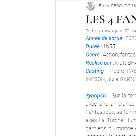
Émilie REDONDO
16
LES 4 FA
Dernière mise à jour :
22 ao
Année de sortie
 : 202
Durée 
: 1h55
Genre 
: Action, fanta
Réalisé par
 : Matt 
Casting 
: Pedro PA
INESON, Julia GARN
Synopsis 
: Sur la te
avec une ambiance v
Fantastique, sa femme
alias La Torche Hum
gardiens du monde gr