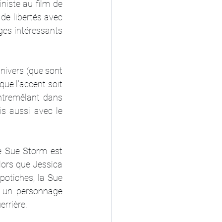
niste au film de 
e libertés avec 
ges intéressants 
nivers (que sont 
ue l'accent soit 
ntremêlant dans 
is aussi avec le 
e Sue Storm est 
lors que Jessica 
otiches, la Sue 
 un personnage 
errière.