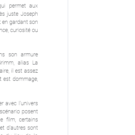
ui permet aux 
ès juste Joseph 
t en gardant son 
ce, curiosité ou 
ns son armure 
Grimm, alias La 
re, il est assez 
t est dommage, 
 avec l'univers 
 scénario posent 
film, certains 
t d'autres sont 