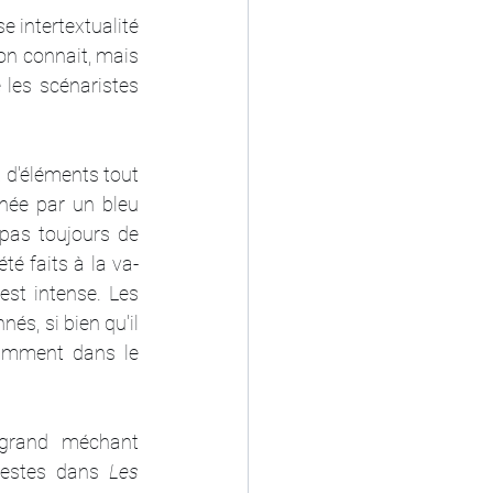
 intertextualité 
on connait, mais 
 les scénaristes 
 d'éléments tout 
née par un bleu 
pas toujours de 
té faits à la va-
st intense. Les 
s, si bien qu'il 
tamment dans le 
 grand méchant 
lestes dans 
Les 