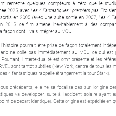
ant remettre quelques compteurs à zéro que le studi
nnée 2025, avec 
Les 4 Fantastiques : premiers pas
. Troisiè
ortis en 2005 (avec une suite sortie en 2007, 
Les 4 Fa
en 2015, ce film amène inévitablement à des compar
 façon dont il va s'intégrer au MCU.
l'histoire pourrait être prise de façon totalement indép
ario ne colle pas immédiatement au MCU, ce qui est 
 Pourtant, l'intertextualité est omniprésente et les référ
RVEL sont tantôt subtiles (New York, centre de tous les m
 des 4 fantastiques rappelle étrangement la tour Stark).
us précédents, elle ne se focalise pas sur l'origine des
iques va développer, suite à l'accident solaire ayant eu 
(point de départ identique). Cette origine est expédiée en 