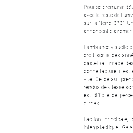
Pour se prémunir d'év
avec le reste de l'uni
sur la "terre 828". U
annoncent clairement
L'ambiance visuelle d
droit sortis des ann
pastel (à l'image d
bonne facture, il est
vite. Ce défaut pren
rendus de vitesse son
est difficile de per
climax.
L'action principal
intergalactique, Ga