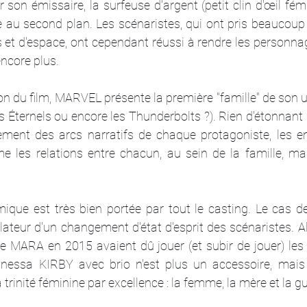
ar son émissaire, la surfeuse d'argent (petit clin d'œil fémi
 au second plan. Les scénaristes, qui ont pris beaucoup d
 et d'espace, ont cependant réussi à rendre les personna
encore plus.
on du film, MARVEL présente la première "famille" de son u
es Éternels ou encore les Thunderbolts ?). Rien d'étonnant q
ement des arcs narratifs de chaque protagoniste, les e
ime les relations entre chacun, au sein de la famille, ma
ique est très bien portée par tout le casting. Le cas d
lateur d'un changement d'état d'esprit des scénaristes. A
 MARA en 2015 avaient dû jouer (et subir de jouer) les p
nessa KIRBY avec brio n'est plus un accessoire, mais
a trinité féminine par excellence : la femme, la mère et la gu