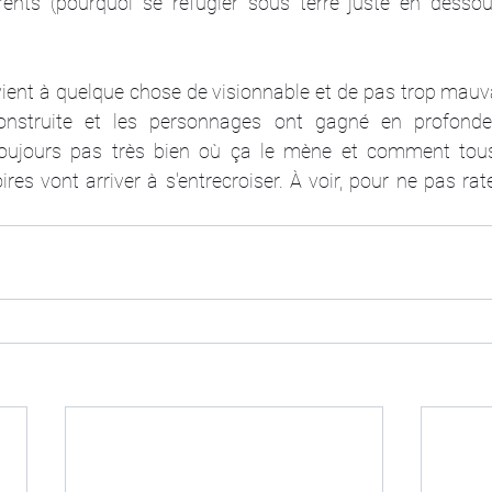
rents (pourquoi se réfugier sous terre juste en dessou
ient à quelque chose de visionnable et de pas trop mauvais
onstruite et les personnages ont gagné en profondeur
toujours pas très bien où ça le mène et comment tou
res vont arriver à s'entrecroiser. À voir, pour ne pas rate