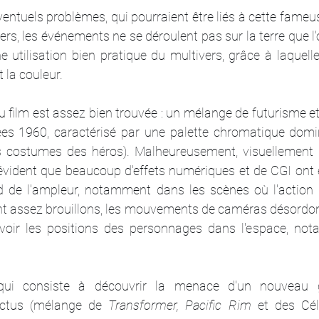
entuels problèmes, qui pourraient être liés à cette fameuse
vers, les événements ne se déroulent pas sur la terre que l'
ne utilisation bien pratique du multivers, grâce à laquelle
 la couleur.
u film est assez bien trouvée : un mélange de futurisme et
ées 1960, caractérisé par une palette chromatique domi
es costumes des héros). Malheureusement, visuellement 
 évident que beaucoup d'effets numériques et de CGI ont é
d de l'ampleur, notamment dans les scènes où l'action e
t assez brouillons, les mouvements de caméras désordonné
cevoir les positions des personnages dans l'espace, no
e, qui consiste à découvrir la menace d'un nouveau
lactus (mélange de 
Transformer, Pacific Rim
 et des Cé