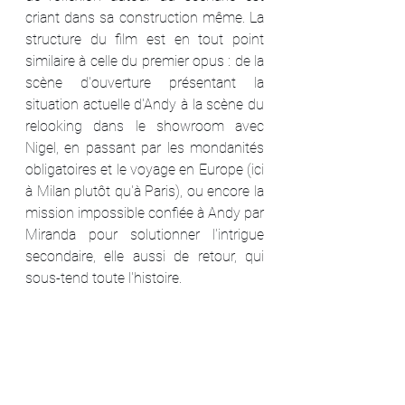
criant dans sa construction même. La 
structure du film est en tout point 
similaire à celle du premier opus : de la 
scène d'ouverture présentant la 
situation actuelle d'Andy à la scène du 
relooking dans le showroom avec 
Nigel, en passant par les mondanités 
obligatoires et le voyage en Europe (ici 
à Milan plutôt qu'à Paris), ou encore la 
mission impossible confiée à Andy par 
Miranda pour solutionner l'intrigue 
secondaire, elle aussi de retour, qui 
sous-tend toute l'histoire.
Le spectateur n'a pas seulement une 
furieuse impression de déjà-vu, mais 
aussi une sensation du "fait à la va-
vite" qui persiste, comme si les 