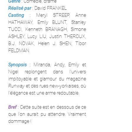
Genre 
: Comédie, drame
Réalisé par
 : David FRANKEL
Casting 
: Meryl STREEP, Anne 
HATHAWAY, Emily BLUNT, Stanley 
TUCCI, Kenneth BRANAGH, Simone 
ASHLEY, Lucy LIU, Justin THEROUX, 
B.J. NOVAK, Helen J. SHEN, Tibor 
FELDMAN
Synopsis 
: Miranda, Andy, Emily et 
Nigel replongent dans l’univers 
impitoyable et glamour du magazine 
Runway
 et des rues new-yorkaises, où 
l’élégance est une arme redoutable.
Bref 
: Cette suite est en dessous de ce 
que l'on aurait pu attendre. Vraiment 
dommage !