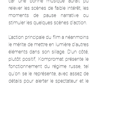
car une bonne musique aurait pu 
relever les scènes de faible intérêt, les 
moments de pause narrative ou 
stimuler les quelques scènes d'action.
L'action principale du film a néanmoins 
le mérite de mettre en lumière d'autres 
éléments dans son sillage. D'un côté, 
plutôt positif, Kompromat présente le 
fonctionnement du régime russe, tel 
qu'on se le représente, avec assez de 
détails pour alerter le spectateur et le 
renvoyer à l'actualité. D'un autre, plutôt 
négatif, il présente les représentants 
de l'ambassade française, donc l'État 
français, comme faibles, sans 
ressources et démunis, et pas 
franchement enclins à défendre ses 
ressortissants face au bulldozer de 