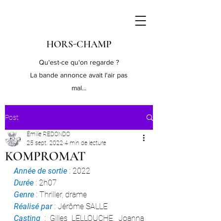
HORS-CHAMP
Qu'est-ce qu'on regarde ?
La bande annonce avait l'air pas
mal...
Post
Émilie REDONDO
25 sept. 2022
4 min de lecture
KOMPROMAT
Année de sortie
 : 2022
Durée 
: 2h07
Genre 
: Thriller, drame
Réalisé par
 : Jérôme SALLE
Casting 
: Gilles LELLOUCHE, Joanna 