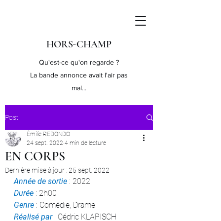
HORS-CHAMP
Qu'est-ce qu'on regarde ?
La bande annonce avait l'air pas
mal...
Post
Émilie REDONDO
24 sept. 2022
4 min de lecture
EN CORPS
Dernière mise à jour :
25 sept. 2022
Année de sortie
 : 2022
Durée 
: 2h00
Genre 
: Comédie, Drame
Réalisé par
 : Cédric KLAPISCH