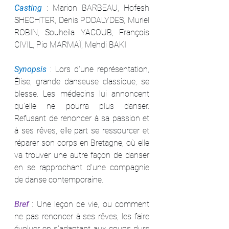
Casting 
: Marion BARBEAU, Hofesh 
SHECHTER, Denis PODALYDES, Muriel 
ROBIN, Souheila YACOUB, François 
CIVIL, Pio MARMAÏ, Mehdi BAKI
Synopsis 
: Lors d'une représentation, 
Élise, grande danseuse classique, se 
blesse. Les médecins lui annoncent 
qu'elle ne pourra plus danser. 
Refusant de renoncer à sa passion et 
à ses rêves, elle part se ressourcer et 
réparer son corps en Bretagne, où elle 
va trouver une autre façon de danser 
en se rapprochant d'une compagnie 
de danse contemporaine.
Bref 
: Une leçon de vie, ou comment 
ne pas renoncer à ses rêves, les faire 
évoluer en s'adaptant aux coups durs 