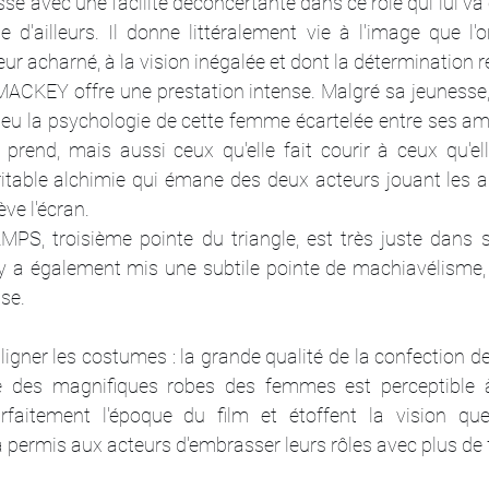
e avec une facilité déconcertante dans ce rôle qui lui v
d'ailleurs. Il donne littéralement vie à l'image que l'o
leur acharné, à la vision inégalée et dont la détermination re
CKEY offre une prestation intense. Malgré sa jeunesse, e
jeu la psychologie de cette femme écartelée entre ses am
e prend, mais aussi ceux qu'elle fait courir à ceux qu'el
éritable alchimie qui émane des deux acteurs jouant les a
ève l'écran.
, troisième pointe du triangle, est très juste dans so
l y a également mis une subtile pointe de machiavélisme,
se.
ligner les costumes : la grande qualité de la confection 
des magnifiques robes des femmes est perceptible à 
arfaitement l'époque du film et étoffent la vision que
 permis aux acteurs d'embrasser leurs rôles avec plus de f