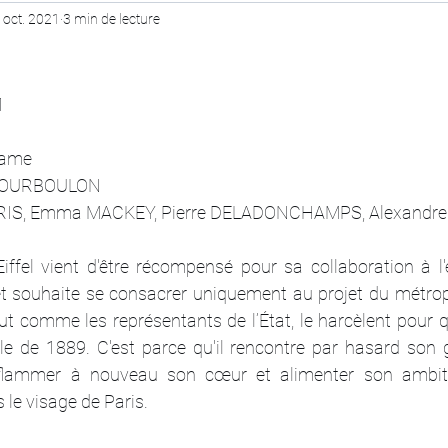
 oct. 2021
3 min de lecture
1
Drame
n BOURBOULON
RIS, Emma MACKEY, Pierre DELADONCHAMPS, Alexandr
iffel vient d'être récompensé pour sa collaboration à l'é
et souhaite se consacrer uniquement au projet du métropo
t comme les représentants de l’État, le harcèlent pour qu'
elle de 1889. C'est parce qu'il rencontre par hasard son
flammer à nouveau son cœur et alimenter son ambition
 le visage de Paris.