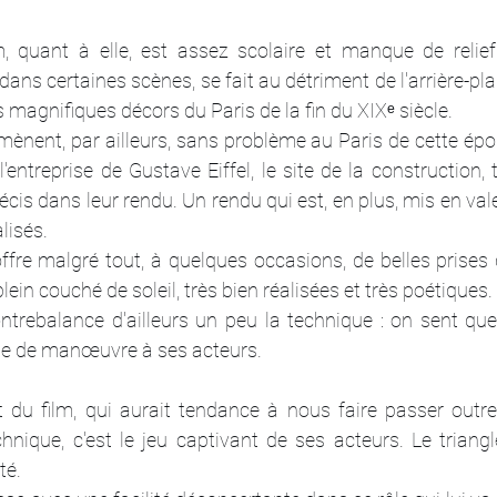
, quant à elle, est assez scolaire et manque de relief. L
 dans certaines scènes, se fait au détriment de l'arrière-plan
magnifiques décors du Paris de la fin du XIXᵉ siècle. 
ènent, par ailleurs, sans problème au Paris de cette épo
 l'entreprise de Gustave Eiffel, le site de la construction, 
cis dans leur rendu. Un rendu qui est, en plus, mis en valeu
lisés.
ffre malgré tout, à quelques occasions, de belles prises
in couché de soleil, très bien réalisées et très poétiques.
trebalance d'ailleurs un peu la technique : on sent que l
ge de manœuvre à ses acteurs.
rt du film, qui aurait tendance à nous faire passer outre
chnique, c'est le jeu captivant de ses acteurs. Le triang
té. 