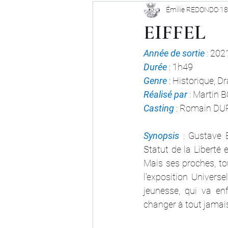
Émilie REDONDO
18
EIFFEL
Année de sortie
 : 202
Durée 
: 1h49
Genre 
: Historique, 
Réalisé par
 : Marti
Casting 
: Romain DU
Synopsis 
: Gustave E
Statut de la Liberté 
Mais ses proches, tou
l'exposition Univers
jeunesse, qui va en
changer à tout jamais