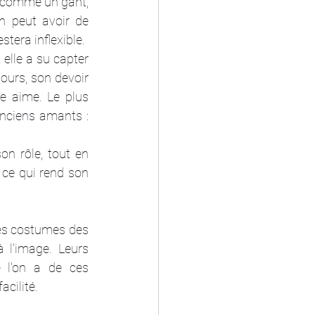
a comme un gant, 
n peut avoir de 
stera inflexible.
lle a su capter 
ours, son devoir 
le aime. Le plus 
nciens amants : 
n rôle, tout en 
 ce qui rend son 
des costumes des 
l'image. Leurs 
 l'on a de ces 
acilité.