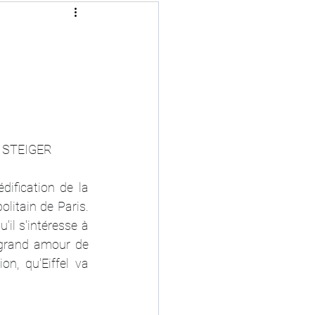
e STEIGER
dification de la 
litain de Paris. 
il s'intéresse à 
 grand amour de 
, qu'Eiffel va 