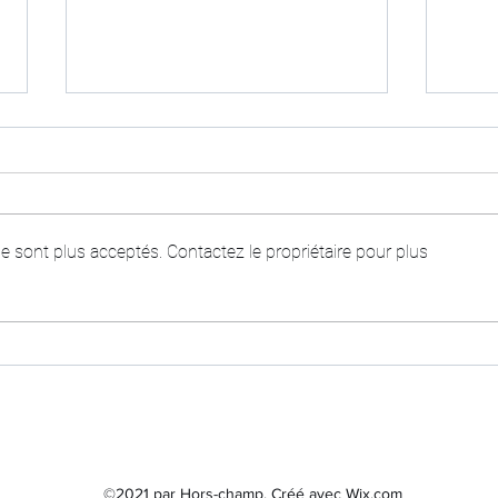
 sont plus acceptés. Contactez le propriétaire pour plus
LA VÉNUS ÉLECTRIQUE
SUP
FIL
©2021 par Hors-champ. Créé avec Wix.com