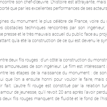
encontre son chef-d’œuvre. L'histoire est attrayante, mais 
t porté que par les excellentes performances de ses acteurs
igines du monument le plus célèbre de France, voire du 
les obstacles techniques rencontrés par son ingénieur, l
e presse et le très mauvais accueil du public face au projet
tant qu'a été la construction de ce qui est devenu le sy
ntre deux fils rouges : d'un côté la construction du monstre
lles amoureuses de son ingénieur. Le film est intéressant su
ontre les étapes de la naissance du monument : de son 
 lui que l'on a ensuite honni pour vouloir le faire, mais qu
r fait. L'autre fil rouge est constitué par la relation t
 amour de jeunesse, qu'il revoit 20 ans après l'avoir perdu
s deux fils rouges manquent de fluidité et le fond de l'his