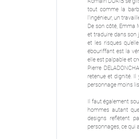
Romain DURIS se gliss
tout comme la barbe 
l'ingénieur, un travail
De son côté, Emma MA
et traduire dans son 
et les risques qu'ell
ébouriffant est la v
elle est palpable et cr
Pierre DELADONCHAMPS
retenue et dignité. I
personnage moins lis
Il faut également sou
hommes autant que 
designs reflètent p
personnages, ce qui a