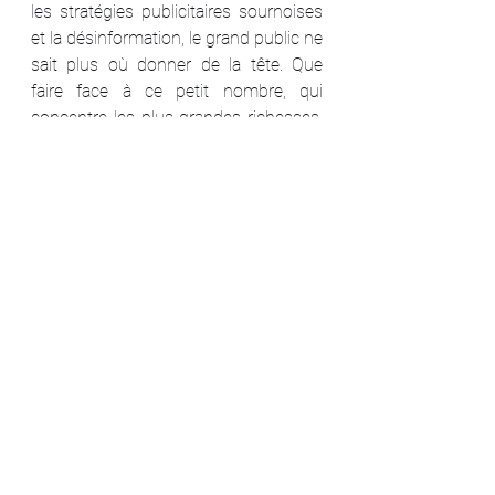
les stratégies publicitaires sournoises 
et la désinformation, le grand public ne 
sait plus où donner de la tête. Que 
faire face à ce petit nombre, qui 
concentre les plus grandes richesses, 
le plus grand pouvoir, et qui entrave 
cette révolution nécessaire ?
Ce tour du monde est également 
l'occasion de nous montrer comme 
notre planète est belle et à quelle point 
Mère Nature nous a donné tous les 
outils et les moyens pour inverser la 
tendance et nous reconnecter à Elle. 
Les paysages et les écosystèmes 
sont particulièrement bien filmés. La 
lumière et les angles de prises de vues 
véhiculent un message d'espoir, tout 
comme le récit, doublé par Kyan 