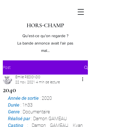
HORS-CHAMP
Qu'est-ce qu'on regarde ?
La bande annonce avait l'air pas
mal...
Post
Émilie REDONDO
22 nov. 2021
4 min de lecture
2040
Année de sortie
 : 2020
Durée 
: 1h33
Genre 
: Documentaire
Réalisé par
 : Damon GAMEAU
Casting 
: Damon GAMEAU, Kyan 