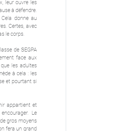
, leur ouvre les 
ause à défendre. 
. Cela donne au 
es. Certes, avec 
s le corps.
classe de SEGPA 
lement face aux 
que les adultes 
ède à cela : les 
 et pourtant si 
r appartient et 
encourager. Le 
 de gros moyens 
on fera un grand 