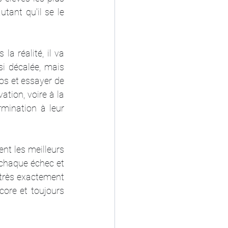
utant qu'il se le 
a réalité, il va 
i décalée, mais 
os et essayer de 
ation, voire à la 
mination à leur 
nt les meilleurs 
 chaque échec et 
 très exactement 
ore et toujours 