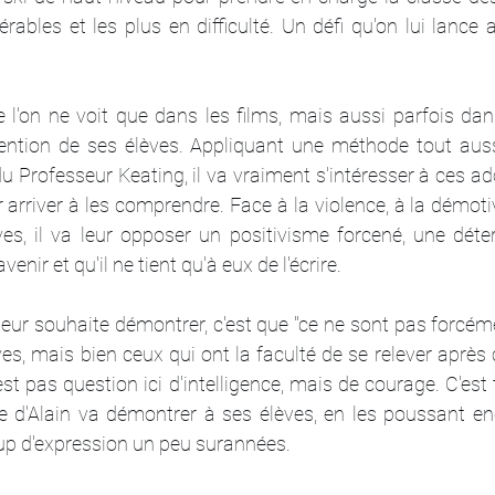
ngérables et les plus en difficulté. Un défi qu'on lui lance a
l'on ne voit que dans les films, mais aussi parfois dans l
ttention de ses élèves. Appliquant une méthode tout auss
du Professeur Keating, il va vraiment s'intéresser à ces ad
r arriver à les comprendre. Face à la violence, à la démotiv
ves, il va leur opposer un positivisme forcené, une déter
venir et qu'il ne tient qu'à eux de l'écrire.
ateur souhaite démontrer, c'est que "ce ne sont pas forcéme
êves, mais bien ceux qui ont la faculté de se relever après
'est pas question ici d'intelligence, mais de courage. C'est
 d'Alain va démontrer à ses élèves, en les poussant enc
oup d'expression un peu surannées.