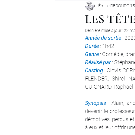
Émilie REDONDO
15
LES TÊT
Dernière mise à jour :
22 ma
Année de sortie
 : 202
Durée 
: 1h42
Genre 
: Comédie, dra
Réalisé par
 : Stépha
Casting 
: Clovis CO
FLENDER, Shirel N
GUIGNARD, Raphaël
Synopsis 
: Alain, an
devenir le professeu
démotivés, perdus et 
à eux et leur offrir u