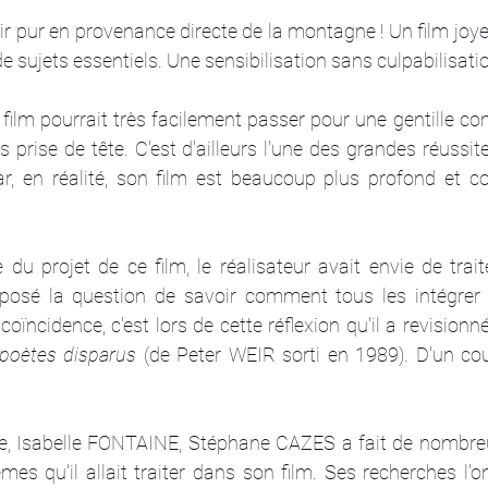
ir pur en provenance directe de la montagne ! Un film joyeu
de sujets essentiels. Une sensibilisation sans culpabilisatio
film pourrait très facilement passer pour une gentille co
 prise de tête. C'est d'ailleurs l'une des grandes réussite
 en réalité, son film est beaucoup plus profond et com
 du projet de ce film, le réalisateur avait envie de trai
rs posé la question de savoir comment tous les intégrer 
ïncidence, c'est lors de cette réflexion qu'il a revisionné 
 poètes disparus
 (de Peter WEIR sorti en 1989). D'un coup
te, Isabelle FONTAINE, Stéphane CAZES a fait de nombre
èmes qu'il allait traiter dans son film. Ses recherches l'