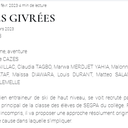
 févr. 2023
4 min de lecture
ES GIVRÉES
rs 2023
3
me, aventure
ne CAZES
RNILLAC, Claudia TAGBO, Marwa MERDJET YAHIA, Malonn 
ATAF, Maïssa DIAWARA, Louis DURANT, Matteo SALA
 LEMELLE
cien entraineur de ski de haut niveau, se voit recruté pa
r principal de la classe des élèves de SEGPA du collège. 
incompris, il va proposer une approche résolument original
ne cause dans laquelle s'impliquer.