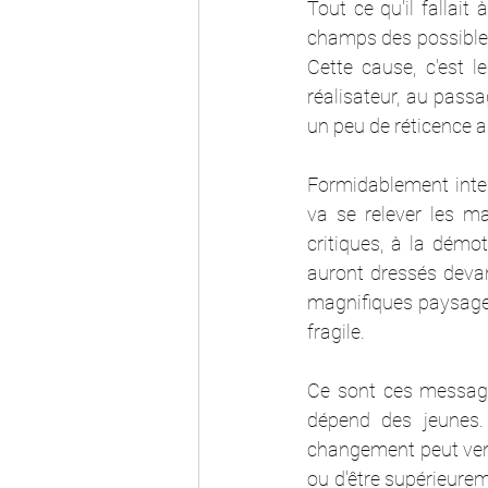
Tout ce qu'il fallait
champs des possibles,
Cette cause, c'est 
réalisateur, au passa
un peu de réticence a
Formidablement inter
va se relever les m
critiques, à la démo
auront dressés devant
magnifiques paysages
fragile.
Ce sont ces message
dépend des jeunes. 
changement peut veni
ou d'être supérieurem