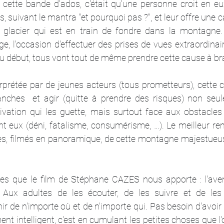
 à cette bande d'ados, c'était qu'une personne croit en eux
 suivant le mantra "et pourquoi pas ?", et leur offre une c
le glacier qui est en train de fondre dans la montagne
ge, l'occasion d'effectuer des prises de vues extraordinair
u début, tous vont tout de même prendre cette cause à bra
prétée par de jeunes acteurs (tous prometteurs), cette 
anches  et agir (quitte à prendre des risques) non seu
tivation qui les guette, mais surtout face aux obstacles 
 eux (déni, fatalisme, consumérisme, …). Le meilleur rem
, filmés en panoramique, de cette montagne majestueuse
s que le film de Stéphane CAZES nous apporte : l'aveni
Aux adultes de les écouter, de les suivre et de les 
r de n'importe où et de n'importe qui. Pas besoin d'avoir
ent intelligent, c'est en cumulant les petites choses que l'