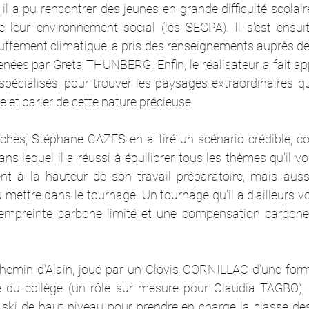
il a pu rencontrer des jeunes en grande difficulté scolaire,
leur environnement social (les SEGPA). Il s'est ensuit
uffement climatique, a pris des renseignements auprès de 
enées par Greta THUNBERG. Enfin, le réalisateur a fait ap
cialisés, pour trouver les paysages extraordinaires qu'il
et parler de cette nature précieuse.
ches, Stéphane CAZES en a tiré un scénario crédible, cohé
ns lequel il a réussi à équilibrer tous les thèmes qu'il vou
ent à la hauteur de son travail préparatoire, mais aussi,
pu mettre dans le tournage. Un tournage qu'il a d'ailleurs v
 empreinte carbone limité et une compensation carbone 
 chemin d'Alain, joué par un Clovis CORNILLAC d'une form
ice du collège (un rôle sur mesure pour Claudia TAGBO), 
 ski de haut niveau pour prendre en charge la classe des 