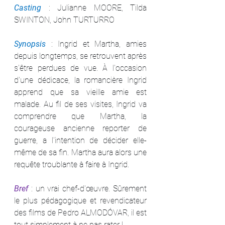
Casting 
: Julianne MOORE, Tilda 
SWINTON, John TURTURRO
Synopsis 
: Ingrid et Martha, amies 
depuis longtemps, se retrouvent après 
s'être perdues de vue. À l'occasion 
d'une dédicace, la romancière Ingrid 
apprend que sa vieille amie est 
malade. Au fil de ses visites, Ingrid va 
comprendre que Martha, la 
courageuse ancienne reporter de 
guerre, a l'intention de décider elle-
même de sa fin. Martha aura alors une 
requête troublante à faire à Ingrid.
Bref 
: un vrai chef-d'œuvre. Sûrement 
le plus pédagogique et revendicateur 
des films de Pedro ALMODÓVAR, il est 
tout simplement à ne pas rater !