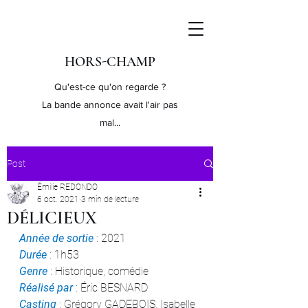
HORS-CHAMP
Qu'est-ce qu'on regarde ?
La bande annonce avait l'air pas
mal...
Post
Émilie REDONDO
6 oct. 2021
3 min de lecture
DÉLICIEUX
Année de sortie
 : 2021
Durée 
: 1h53
Genre 
: Historique, comédie
Réalisé par
 : Éric BESNARD
Casting 
: Grégory GADEBOIS, Isabelle 