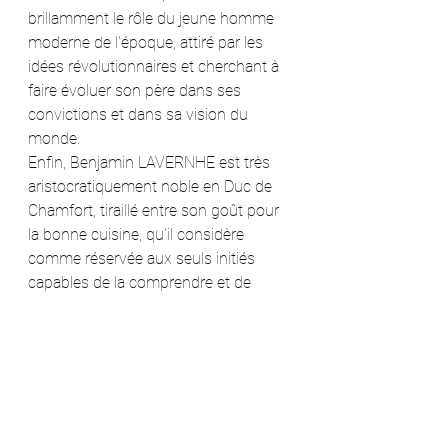
brillamment le rôle du jeune homme 
moderne de l'époque, attiré par les 
idées révolutionnaires et cherchant à 
faire évoluer son père dans ses 
convictions et dans sa vision du 
monde.
Enfin, Benjamin LAVERNHE est très 
aristocratiquement noble en Duc de 
Chamfort, tiraillé entre son goût pour 
la bonne cuisine, qu'il considère 
comme réservée aux seuls initiés 
capables de la comprendre et de 
l'apprécier, et la pression sociale 
dictée par l'Église que chacun croit 
devoir suivre sous peine d'être mis au 
banc de la bonne société.
Le réalisateur arrive, de plus, à nous 